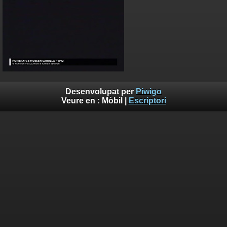
Desenvolupat per
Piwigo
Veure en :
Mòbil
|
Escriptori