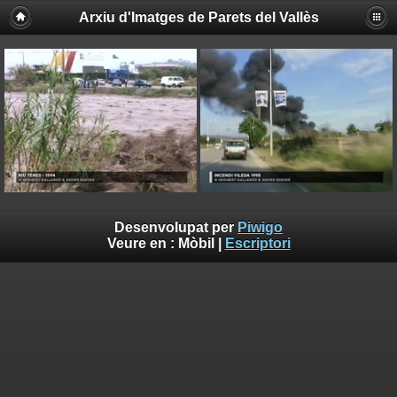
Arxiu d'Imatges de Parets del Vallès
Desenvolupat per
Piwigo
Veure en :
Mòbil
|
Escriptori